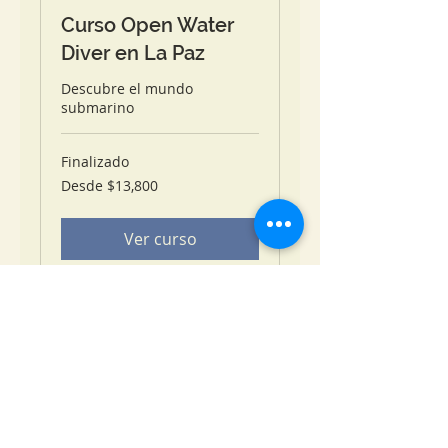
Curso Open Water
Diver en La Paz
Descubre el mundo
submarino
Finalizado
Desde
Desde $13,800
13,800
pesos
mexicanos
Ver curso