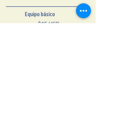
Equipo básico
$15 USD
Wetsuit
$15 USD
Linterna
$15 USD
Tanque Nitrox
$25USD
Paquete Equipo Scuba
(BCD, regulador, visor, aletas y
wetsuit)