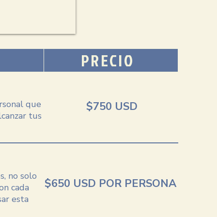
PRECIO
ersonal que
$750 USD
lcanzar tus
s, no solo
$650 USD POR PERSONA
Con cada
sar esta