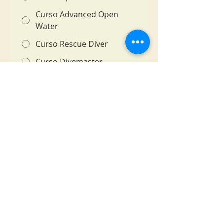
Curso Advanced Open
Water
Curso Rescue Diver
Curso Divemaster
Curso Emergency First
Response
Otro
Enviar