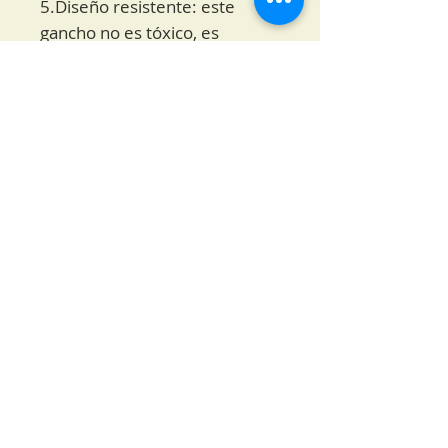
5.Diseño resistente: este
gancho no es tóxico, es
ecológico e inofensivo, con un
diseño resistente, resistencia
al desgaste y una gran
capacidad de carga.
Especificación:
Tipo de artículo: Gancho para
pernos de un solo extremo
Material: acero inoxidable 316
Propósito: Hardware marino e
industrial
Longitud total: Aprox. 75
mm/2,56 pulgadas
Ancho de apertura del gancho: