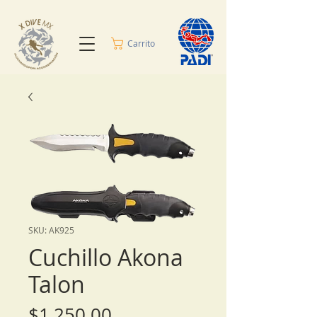
Carrito
SKU: AK925
Cuchillo Akona
Talon
Precio
$1,250.00