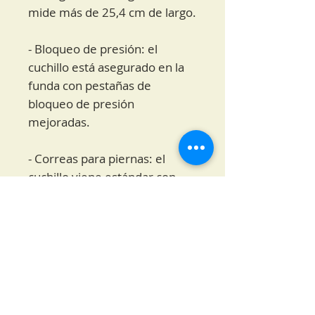
mide más de 25,4 cm de largo.
- Bloqueo de presión: el
cuchillo está asegurado en la
funda con pestañas de
bloqueo de presión
mejoradas.
- Correas para piernas: el
cuchillo viene estándar con
dos correas de goma para fijar
la funda a tu pierna o
pantorrilla.
- El cuchillo de acero inoxidable
Talon está hecho por AKONA,
una marca estadounidense