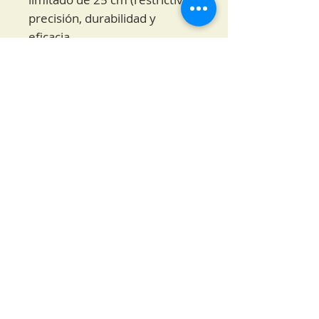
precisión, durabilidad y
eficacia.
Viene en conjunto con
una Punta triangular de 4” –
Acero inoxidable – 6 mm.
La punta dentada de 10 cm,
uno de los tamaños y estilos
más populares, es ideal para la
pesca del pez león y otras
presas pequeñas.