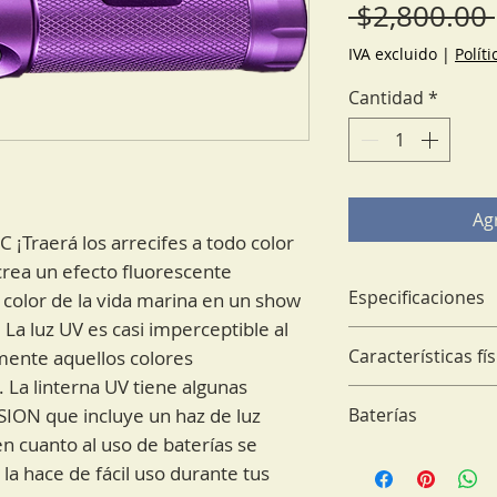
 $2,800.00 
IVA excluido
|
Polít
Cantidad
*
Agr
 ¡Traerá los arrecifes a todo color
crea un efecto fluorescente
Especificaciones
l color de la vida marina en un show
La luz UV es casi imperceptible al
Tipo de luz: Ultra 
Características fís
mente aquellos colores
Haz de luz: Ajus
 La linterna UV tiene algunas
Multi - función: No
Peso: 173 g.(sin b
USION que incluye un haz de luz
Baterías
100% únicamente
Tamaño : 14.9 lar
en cuanto al uso de baterías se
Switch : Magnétic
Litio recargable 
la hace de fácil uso durante tus
Resistente de pr
Duración @100%: