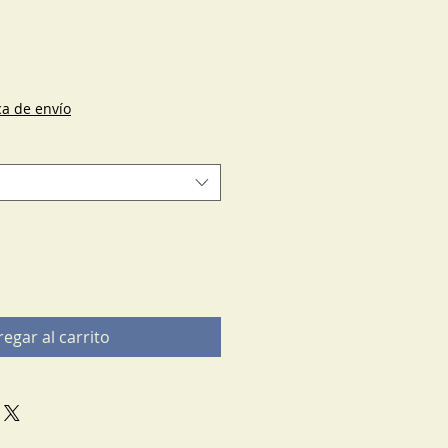
cio
ica de envío
egar al carrito