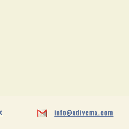
x
info@xdivemx.com