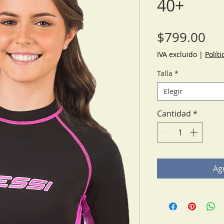
40+
Pre
$799.00
IVA excluido
|
Polít
Talla
*
Elegir
Cantidad
*
Agr